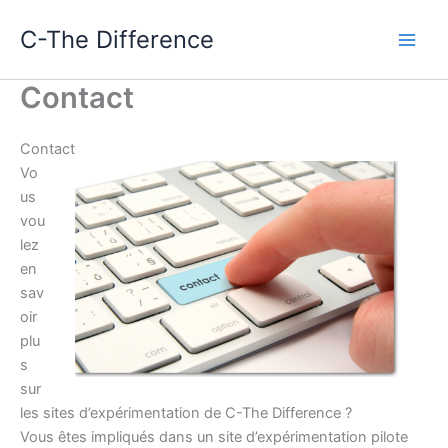
Aller
C-The Difference
au
contenu
Contact
Contact
Vo
us
vou
lez
en
sav
oir
plu
s
sur
les sites d’expérimentation de C-The Difference ?
Vous êtes impliqués dans un site d’expérimentation pilote